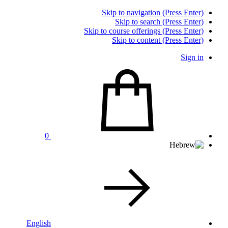
0
Englis