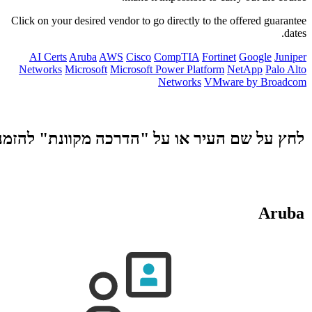
Click on your
AI Certs
Networks
נת" להזמנה
AI Certs