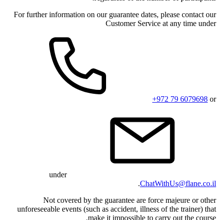
For further
N
unforeseea