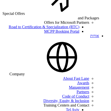
Special Offer
Road to C
Compan