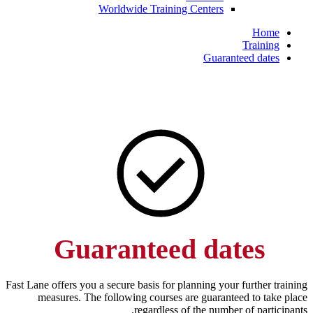
G
Fast Lane offe
measur